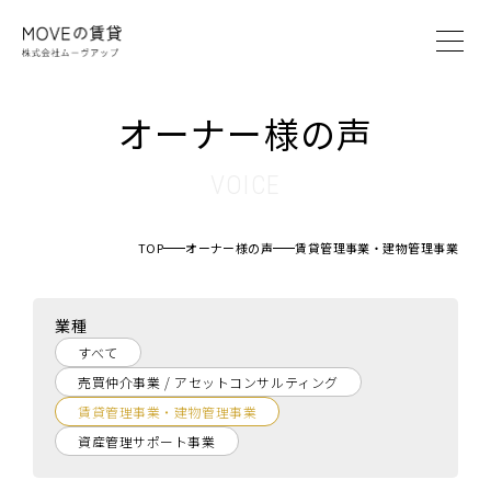
MOVEの賃貸とは
オーナー様の声
賃貸管理システム
賃貸管理プラン
VOICE
オーナー様の声
ブログ
TOP
オーナー様の声
賃貸管理事業・建物管理事業
会社案内
業種
オーナー様へ
すべて
入居者様へ
売買仲介事業 / アセットコンサルティング
仲介業者様へ
賃貸管理事業・建物管理事業
資産管理サポート事業
お問い合わせ