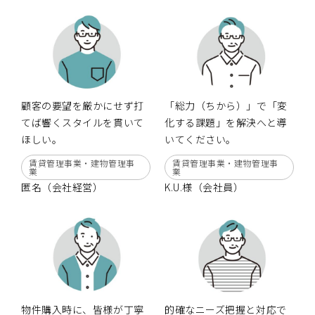
0120-861-955
営業時間：10:00〜18:00
（定休日：毎週水曜日、第1・3火曜日 ）
顧客の要望を厳かにせず打
「総力（ちから）」で「変
てば響くスタイルを貫いて
化する課題」を解決へと導
ほしい。
いてください。
賃貸管理事業・建物管理事
賃貸管理事業・建物管理事
業
業
匿名（会社経営）
K.U.様（会社員）
物件購入時に、皆様が丁寧
的確なニーズ把握と対応で