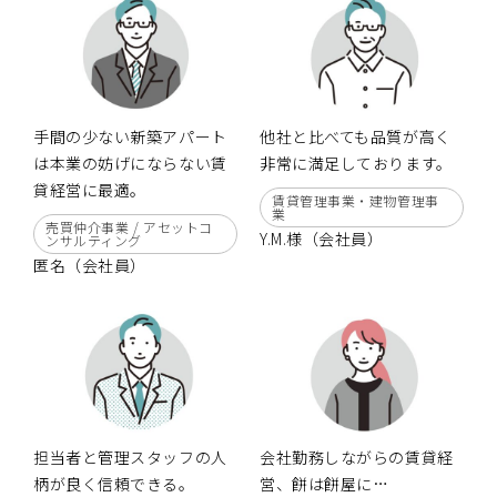
手間の少ない新築アパート
他社と比べても品質が高く
は本業の妨げにならない賃
非常に満足しております。
貸経営に最適。
賃貸管理事業・建物管理事
業
売買仲介事業 / アセットコ
Y.M.様（会社員）
ンサルティング
匿名（会社員）
担当者と管理スタッフの人
会社勤務しながらの賃貸経
柄が良く信頼できる。
営、餅は餅屋に…