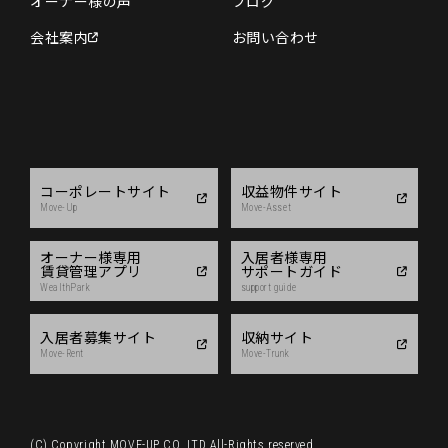
オーナー様の声
ブログ
会社案内
お問い合わせ
コーポレートサイト
収益物件サイト
Move-Up
Move-Asset
オーナー様専用
入居者様専用
賃貸管理アプリ
サポートガイド
WealthPark
support guide
入居者募集サイト
収納サイト
Move-Rent
Move-Trunk
(C) Copyright MOVE-UP CO.,LTD All-Rights reserved