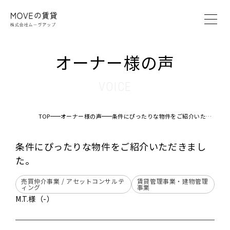
MOVEの賃貸とは
オーナー様の声
賃貸管理システム
賃貸管理プラン
VOICE
オーナー様の声
ブログ
TOP
オーナー様の声
条件にぴったりな物件をご紹介いただきました。
会社案内
条件にぴったりな物件をご紹介いただきまし
た。
オーナー様へ
入居者様へ
売買仲介事業 / アセットコンサルテ
賃貸管理事業・建物管理
ィング
事業
仲介業者様へ
M.T.様（-）
お問い合わせ