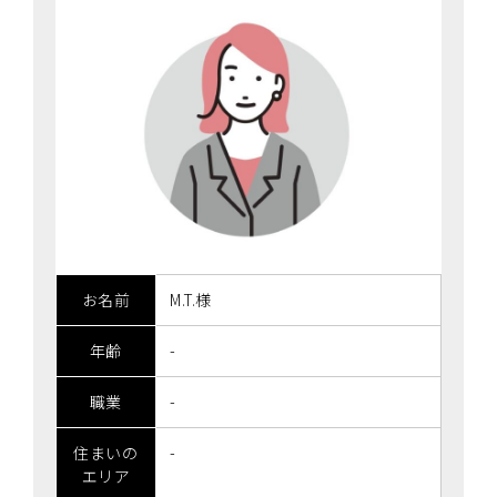
お名前
M.T.様
年齢
-
職業
-
住まいの
-
エリア