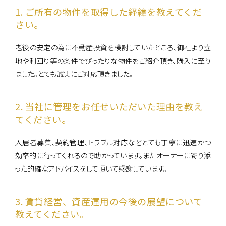
1. ご所有の物件を取得した経緯を教えてくだ
さい。
0120-861-955
営業時間：10:00〜18:00
老後の安定の為に不動産投資を検討していたところ、御社より立
（定休日：毎週水曜日、第1・3火曜日 ）
地や利回り等の条件でぴったりな物件をご紹介頂き、購入に至り
ました。とても誠実にご対応頂きました。
2. 当社に管理をお任せいただいた理由を教え
てください。
入居者募集、契約管理、トラブル対応などとても丁寧に迅速かつ
効率的に行ってくれるので助かっています。またオーナーに寄り添
った的確なアドバイスをして頂いて感謝しています。
3. 賃貸経営、資産運用の今後の展望について
教えてください。