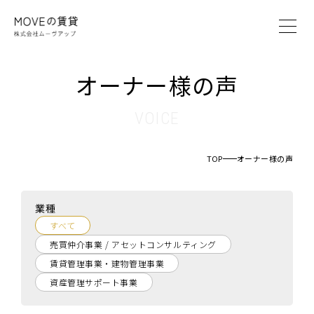
MOVEの賃貸とは
オーナー様の声
賃貸管理システム
賃貸管理プラン
VOICE
オーナー様の声
ブログ
TOP
オーナー様の声
会社案内
業種
オーナー様へ
すべて
入居者様へ
売買仲介事業 / アセットコンサルティング
仲介業者様へ
賃貸管理事業・建物管理事業
資産管理サポート事業
お問い合わせ