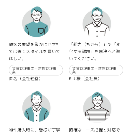
0120-861-955
営業時間：10:00〜18:00
（定休日：毎週水曜日、第1・3火曜日 ）
顧客の要望を厳かにせず打
「総力（ちから）」で「変
てば響くスタイルを貫いて
化する課題」を解決へと導
ほしい。
いてください。
賃貸管理事業・建物管理事
賃貸管理事業・建物管理事
業
業
匿名（会社経営）
K.U.様（会社員）
物件購入時に、皆様が丁寧
的確なニーズ把握と対応で