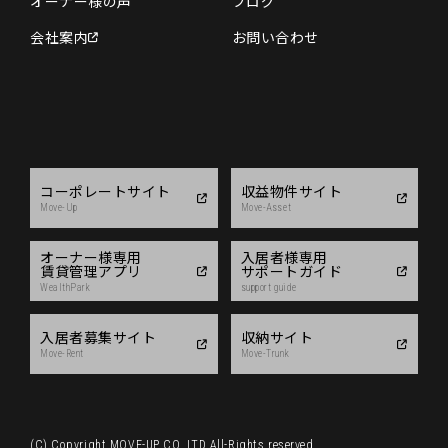
オーナー様の声
ブログ
会社案内
お問い合わせ
コーポレートサイト
収益物件サイト
Move-Up
Move-Asset
オーナー様専用
入居者様専用
賃貸管理アプリ
サポートガイド
WealthPark
support guide
入居者募集サイト
収納サイト
Move-Rent
Move-Trunk
(C) Copyright MOVE-UP CO.,LTD All-Rights reserved