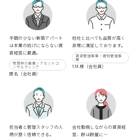
手間の少ない新築アパート
他社と比べても品質が高く
は本業の妨げにならない賃
非常に満足しております。
貸経営に最適。
賃貸管理事業・建物管理事
業
売買仲介事業 / アセットコ
Y.M.様（会社員）
ンサルティング
匿名（会社員）
担当者と管理スタッフの人
会社勤務しながらの賃貸経
柄が良く信頼できる。
営、餅は餅屋に…