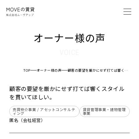
MOVEの賃貸とは
オーナー様の声
賃貸管理システム
賃貸管理プラン
VOICE
オーナー様の声
ブログ
TOP
オーナー様の声
顧客の要望を厳かにせず打てば響くスタイルを貫いてほしい。
会社案内
顧客の要望を厳かにせず打てば響くスタイル
を貫いてほしい。
オーナー様へ
入居者様へ
売買仲介事業 / アセットコンサルテ
賃貸管理事業・建物管理
ィング
事業
仲介業者様へ
匿名（会社経営）
お問い合わせ