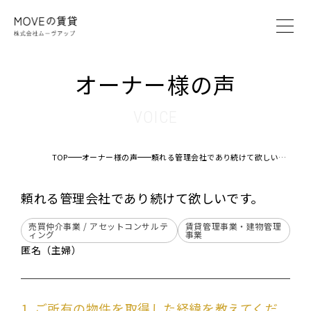
MOVEの賃貸とは
オーナー様の声
賃貸管理システム
賃貸管理プラン
VOICE
オーナー様の声
ブログ
TOP
オーナー様の声
頼れる管理会社であり続けて欲しいです。
会社案内
頼れる管理会社であり続けて欲しいです。
オーナー様へ
売買仲介事業 / アセットコンサルテ
賃貸管理事業・建物管理
ィング
事業
入居者様へ
匿名（主婦）
仲介業者様へ
お問い合わせ
1. ご所有の物件を取得した経緯を教えてくだ