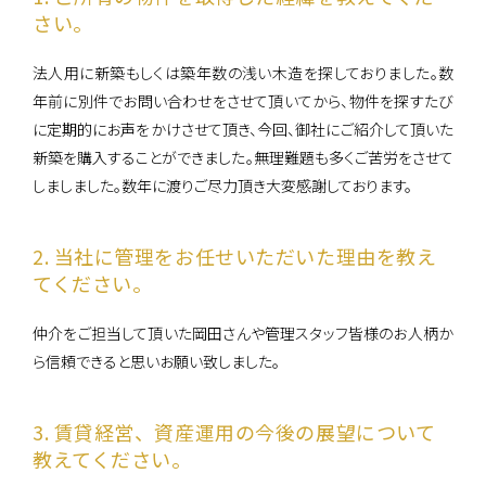
さい。
0120-861-955
法人用に新築もしくは築年数の浅い木造を探しておりました。数
年前に別件でお問い合わせをさせて頂いてから、物件を探すたび
営業時間：10:00〜18:00
（定休日：毎週水曜日、第1・3火曜日 ）
に定期的にお声をかけさせて頂き、今回、御社にご紹介して頂いた
新築を購入することができました。無理難題も多くご苦労をさせて
しましました。数年に渡りご尽力頂き大変感謝しております。
2. 当社に管理をお任せいただいた理由を教え
てください。
仲介をご担当して頂いた岡田さんや管理スタッフ皆様のお人柄か
ら信頼できると思いお願い致しました。
3. 賃貸経営、資産運用の今後の展望について
教えてください。