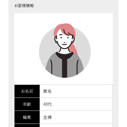
お客様情報
お名前
匿名
年齢
40代
職業
主婦