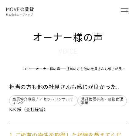
MOVEの賃貸とは
オーナー様の声
賃貸管理システム
賃貸管理プラン
VOICE
オーナー様の声
ブログ
TOP
オーナー様の声
担当の方も他の社員さんも感じが良かった。
会社案内
担当の方も他の社員さんも感じが良かった。
オーナー様へ
売買仲介事業 / アセットコンサルテ
賃貸管理事業・建物管理
ィング
事業
入居者様へ
K.K 様（会社経営）
仲介業者様へ
お問い合わせ
1. ご所有の物件を取得した経緯を教えてくだ