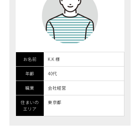
お名前
K.K 様
年齢
40代
職業
会社経営
住まいの
東京都
エリア