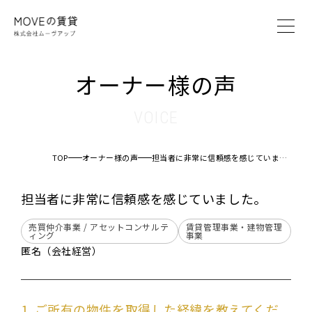
MOVEの賃貸とは
オーナー様の声
賃貸管理システム
賃貸管理プラン
VOICE
オーナー様の声
ブログ
TOP
オーナー様の声
担当者に非常に信頼感を感じていました。
会社案内
担当者に非常に信頼感を感じていました。
オーナー様へ
売買仲介事業 / アセットコンサルテ
賃貸管理事業・建物管理
ィング
事業
入居者様へ
匿名（会社経営）
仲介業者様へ
お問い合わせ
1. ご所有の物件を取得した経緯を教えてくだ