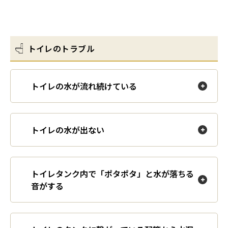
キッチンのトラブル
各種証明書の発行
お部屋の維持管理
エアコンのトラブル
トイレのトラブル
共用設備の使用方法（バルコニー・宅配ボック
玄関・鍵のトラブル
ス等）
トイレの水が流れ続けている
テレビ・インターネットのトラブル
防災・防犯
その他設備等のトラブル
トイレの水が出ない
共用部のトラブル
トイレタンク内で「ポタポタ」と水が落ちる
緊急のトラブル
音がする
害虫・害獣のトラブル