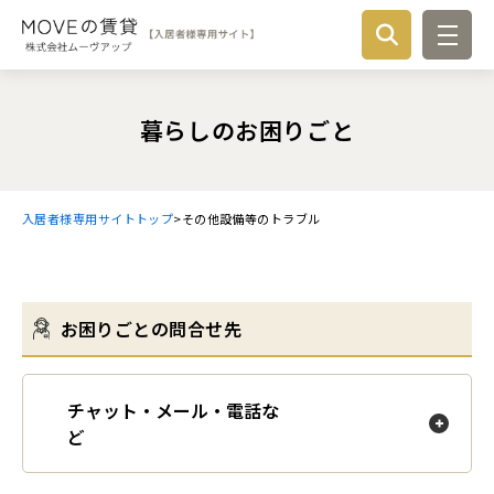
検索
暮らしのお困りごと
更新・解約など各種お手続き
「トイレ」「鍵」など、1つの単語をキーワードにすると情報が探し
やすくなります。
入居者様専用サイトトップ
その他設備等のトラブル
入居時のお手続き
暮らしのお困りごと
契約更新のお手続き
お困りごとの問合せ先
暮らしのルール・注意点
お困りごとの問合せ先
解約・退去のお手続き
トイレのトラブル
国交省・東京都のガイドライン・賃貸借契約書
チャット・メール・電話な
家賃の支払い
から
浴室・洗面のトラブル
各種変更のお手続き
共同生活でのマナー・ルール・注意点