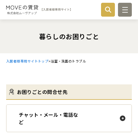
検索
暮らしのお困りごと
更新・解約など各種お手続き
「トイレ」「鍵」など、1つの単語をキーワードにすると情報が探し
やすくなります。
入居者様専用サイトトップ
浴室・洗面のトラブル
入居時のお手続き
暮らしのお困りごと
契約更新のお手続き
お困りごとの問合せ先
暮らしのルール・注意点
お困りごとの問合せ先
解約・退去のお手続き
トイレのトラブル
国交省・東京都のガイドライン・賃貸借契約書
チャット・メール・電話な
家賃の支払い
から
浴室・洗面のトラブル
各種変更のお手続き
共同生活でのマナー・ルール・注意点