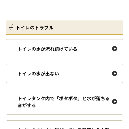
キッチンのトラブル
各種証明書の発行
お部屋の維持管理
エアコンのトラブル
トイレのトラブル
共用設備の使用方法（バルコニー・宅配ボック
玄関・鍵のトラブル
ス等）
トイレの水が流れ続けている
テレビ・インターネットのトラブル
防災・防犯
その他設備等のトラブル
トイレの水が出ない
共用部のトラブル
トイレタンク内で「ポタポタ」と水が落ちる
緊急のトラブル
音がする
害虫・害獣のトラブル